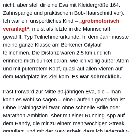
nicht, aber stell dir eine Eva mit Kleidergröße 164, 
Zahnspange und praktischem Bob-Haarschnitt vor). 
Ich war ein unsportliches Kind – 
„grobmotorisch 
veranlagt“
, meist als letzte in die Mannschaft 
gewählt, Typ Teilnehmerurkunde. In dem Jahr musste 
meine ganze Klasse am Borkener Citylauf 
teilnehmen. Die Distanz waren 2,5 km und ich 
erinnere mich dunkel daran, wie ich völlig außer Atem 
und mit puterrotem Kopf, quasi auf allen Vieren auf 
dem Marktplatz ins Ziel kam.
 Es war schrecklich.
Fast Forward zur Mitte 30-jährigen Eva, die – man 
kann es wohl so sagen – eine Läuferin geworden ist. 
Ohne Trainingsziel zwar, ohne schnelle Brille oder 
Marathon-Ambition. Aber mit einer Running-App auf 
dem Handy, die mir zu einem mehrwöchigen Streak 
gratuliert, und mit der Gewissheit, dass ich jederzeit 5 